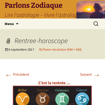
Parlons Zodiaque
Lire l'astrologie – Vivre l'astrologie
Aller
Recherc
Menu
au
contenu
Rentree-horoscope
8 septembre 2017
Pleine résolution (940 × 940)
←
→
Précédent
Suivant