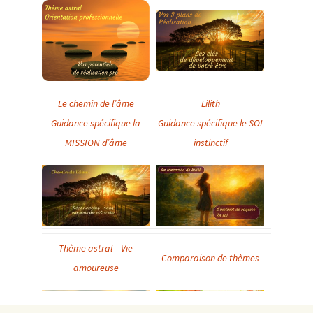
Le chemin de l’âme
Lilith
Guidance spécifique la
Guidance spécifique le SOI
MISSION d’âme
instinctif
Thème astral – Vie
Comparaison de thèmes
amoureuse