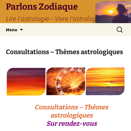
Parlons Zodiaque
Lire l'astrologie – Vivre l'astrologie
Aller
Recherc
Menu
au
contenu
Consultations – Thèmes astrologiques
Consultations – Thèmes
astrologiques
Sur rendez-vous