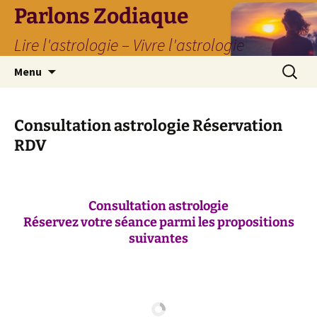
Parlons Zodiaque
Lire l'astrologie – Vivre l'astrologie
Aller
Recherc
Menu
au
contenu
Consultation astrologie Réservation
RDV
Consultation astrologie
Réservez votre séance parmi les propositions
suivantes