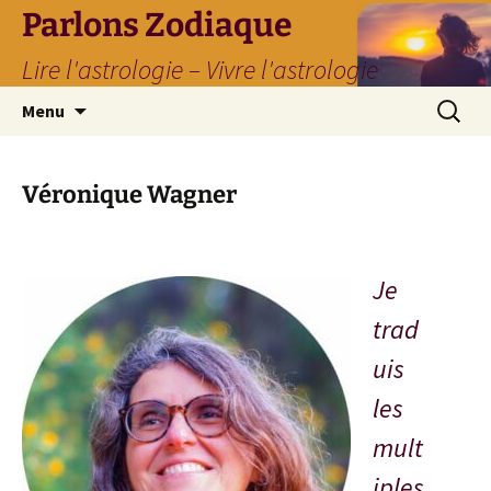
Parlons Zodiaque
Lire l'astrologie – Vivre l'astrologie
Aller
Recherc
Menu
au
contenu
Véronique Wagner
Je
trad
uis
les
mult
iples