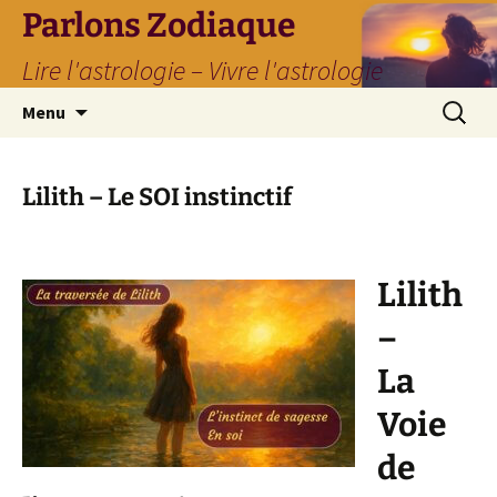
Parlons Zodiaque
Lire l'astrologie – Vivre l'astrologie
Aller
Recherc
Menu
au
contenu
Lilith – Le SOI instinctif
Lilith
–
La
Voie
de