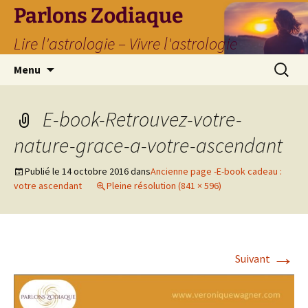
Parlons Zodiaque
Lire l'astrologie – Vivre l'astrologie
Aller
Recherc
Menu
au
contenu
E-book-Retrouvez-votre-
nature-grace-a-votre-ascendant
Publié le
14 octobre 2016
dans
Ancienne page -E-book cadeau :
votre ascendant
Pleine résolution (841 × 596)
→
Suivant