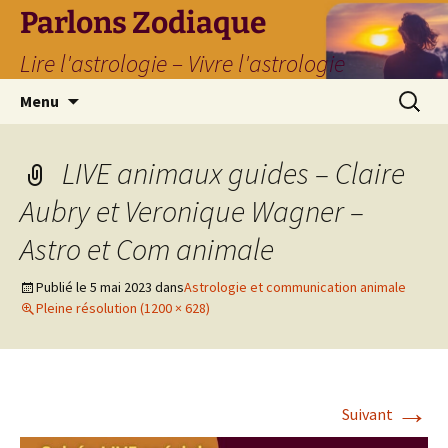
Parlons Zodiaque
Lire l'astrologie – Vivre l'astrologie
Aller
Recherc
Menu
au
contenu
LIVE animaux guides – Claire
Aubry et Veronique Wagner –
Astro et Com animale
Publié le
5 mai 2023
dans
Astrologie et communication animale
Pleine résolution (1200 × 628)
→
Suivant