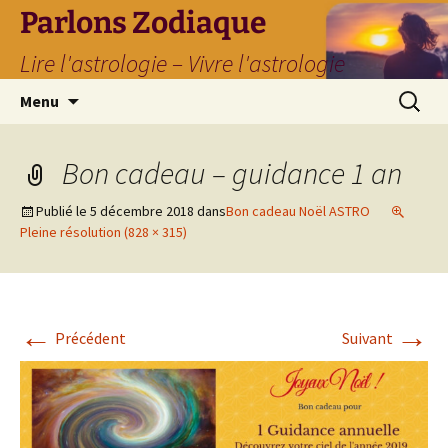
Parlons Zodiaque
Lire l'astrologie – Vivre l'astrologie
Aller
Recherc
Menu
au
contenu
Bon cadeau – guidance 1 an
Publié le
5 décembre 2018
dans
Bon cadeau Noël ASTRO
Pleine résolution (828 × 315)
←
→
Précédent
Suivant