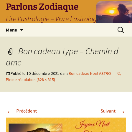
Parlons Zodiaque
Lire l'astrologie – Vivre l'astrologie
Aller
Recherc
Menu
au
contenu
Bon cadeau type – Chemin d
ame
Publié le
10 décembre 2021
dans
Bon cadeau Noël ASTRO
Pleine résolution (828 × 315)
←
→
Précédent
Suivant