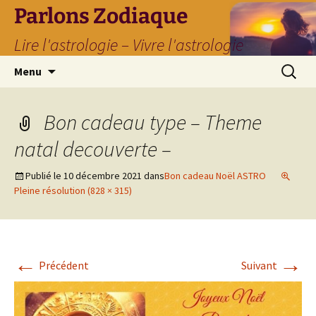
Parlons Zodiaque
Lire l'astrologie – Vivre l'astrologie
Aller
Recherc
Menu
au
contenu
Bon cadeau type – Theme
natal decouverte –
Publié le
10 décembre 2021
dans
Bon cadeau Noël ASTRO
Pleine résolution (828 × 315)
←
→
Précédent
Suivant