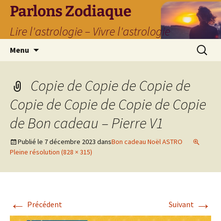
Parlons Zodiaque
Lire l'astrologie – Vivre l'astrologie
Aller
Recherc
Menu
au
contenu
Copie de Copie de Copie de
Copie de Copie de Copie de Copie
de Bon cadeau – Pierre V1
Publié le
7 décembre 2023
dans
Bon cadeau Noël ASTRO
Pleine résolution (828 × 315)
←
→
Précédent
Suivant