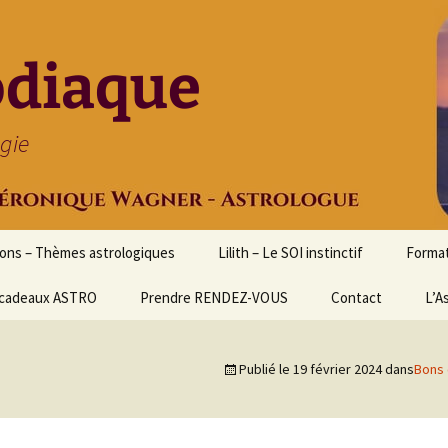
odiaque
ogie
ions – Thèmes astrologiques
Lilith – Le SOI instinctif
Format
cadeaux ASTRO
Prendre RENDEZ-VOUS
Contact
Initia
L’A
Stage
Cours 
Publié le
19 février 2024
dans
Bons
d’astr
Format
Astrol