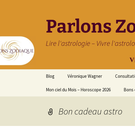
Parlons Z
Lire l'astrologie – Vivre l'astrol
Aller
Blog
Véronique Wagner
Consultat
au
contenu
Mon ciel du Mois – Horoscope 2026
Bons 
Bon cadeau astro