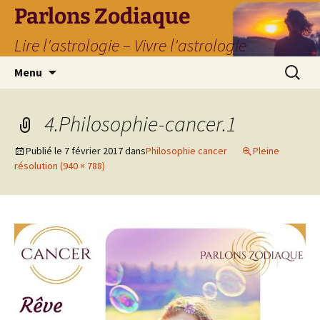
Parlons Zodiaque
Lire l'astrologie – Vivre l'astrologie
Aller
Recherc
Menu
au
contenu
4.Philosophie-cancer.1
Publié le
7 février 2017
dans
Philosophie cancer
Pleine
résolution (940 × 788)