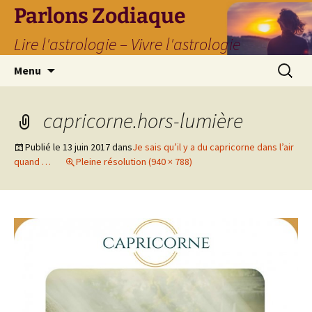
Parlons Zodiaque
Lire l'astrologie – Vivre l'astrologie
Aller
Recherc
Menu
au
contenu
capricorne.hors-lumière
Publié le
13 juin 2017
dans
Je sais qu’il y a du capricorne dans l’air
quand …
Pleine résolution (940 × 788)