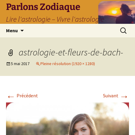
Parlons Zodiaque
Lire l'astrologie – Vivre l'astrologie
Aller
Recherc
Menu
au
contenu
astrologie-et-fleurs-de-bach-
5 mai 2017
Pleine résolution (1920 × 1280)
←
→
Précédent
Suivant