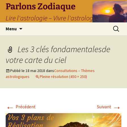
Parlons Zodiaque
Lire l'astrologie – Vivre l'astrologie
Aller
Recherc
Menu
au
contenu
Les 3 clés fondamentalesde
votre carte du ciel
Publié le
18 mai 2018
dans
Consultations – Thèmes
astrologiques
Pleine résolution (450 × 250)
←
→
Précédent
Suivant