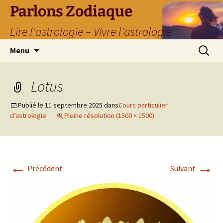
Parlons Zodiaque
Lire l'astrologie – Vivre l'astrologie
Aller
Recherc
Menu
au
contenu
Lotus
Publié le
11 septembre 2025
dans
Cours particulier
d’astrologie
Pleine résolution (1500 × 1500)
←
→
Précédent
Suivant