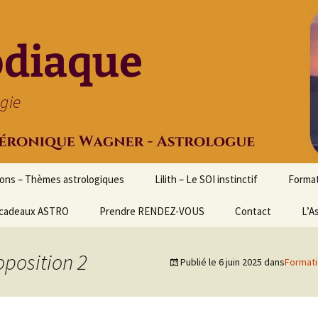
odiaque
ogie
ions – Thèmes astrologiques
Lilith – Le SOI instinctif
Format
cadeaux ASTRO
Prendre RENDEZ-VOUS
Contact
Initia
L’A
Stage
Cours 
oposition 2
Publié le
6 juin 2025
dans
Formati
d’astr
Format
Astrol