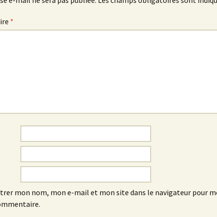
se e-mail ne sera pas publiée.
Les champs obligatoires sont indiq
ire
*
trer mon nom, mon e-mail et mon site dans le navigateur pour 
ommentaire.