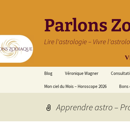
Parlons Z
Lire l'astrologie – Vivre l'astrol
Aller
Blog
Véronique Wagner
Consultat
au
contenu
Mon ciel du Mois – Horoscope 2026
Bons 
Apprendre astro – Pr