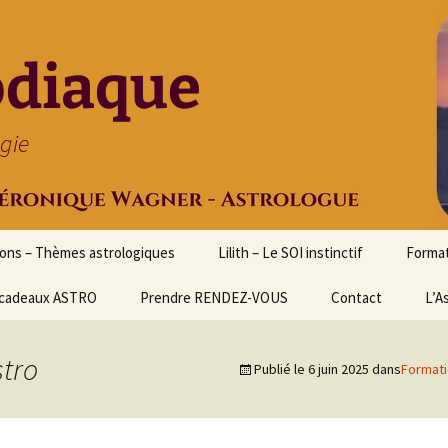
odiaque
ogie
ions – Thèmes astrologiques
Lilith – Le SOI instinctif
Format
cadeaux ASTRO
Prendre RENDEZ-VOUS
Contact
Initia
L’A
Stage
Cours 
stro
Publié le
6 juin 2025
dans
Formati
d’astr
Format
Astrol