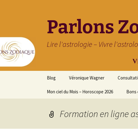
Parlons Z
Lire l'astrologie – Vivre l'astrol
Aller
Blog
Véronique Wagner
Consultat
au
contenu
Mon ciel du Mois – Horoscope 2026
Bons 
Formation en ligne a