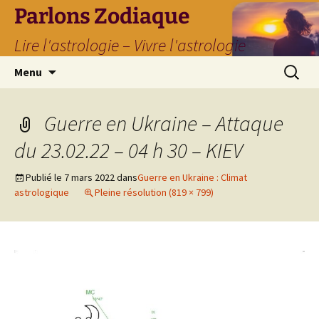
Parlons Zodiaque
Lire l'astrologie – Vivre l'astrologie
Aller
Recherc
Menu
au
contenu
Guerre en Ukraine – Attaque
du 23.02.22 – 04 h 30 – KIEV
Publié le
7 mars 2022
dans
Guerre en Ukraine : Climat
astrologique
Pleine résolution (819 × 799)