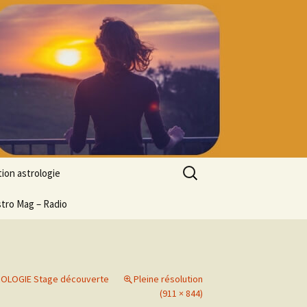
Rechercher :
ion astrologie
tion à l’ASTROLOGIE
stro Mag – Radio
 découverte
particulier
ologie
STROLOGIE Stage découverte
Pleine résolution
ion en ligne
(911 × 844)
ogie