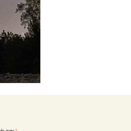
ués avec
*