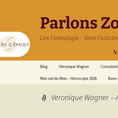
Parlons Z
Lire l'astrologie – Vivre l'astrol
Aller
Blog
Véronique Wagner
Consultat
au
contenu
Mon ciel du Mois – Horoscope 2026
Bons 
Veronique Wagner – As