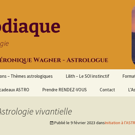
odiaque
ogie
ions – Thèmes astrologiques
Lilith – Le SOI instinctif
Format
cadeaux ASTRO
Prendre RENDEZ-VOUS
Contact
Initia
L’A
Stage
Cours 
trologie vivantielle
d’astr
Publié le
9 février 2023
dans
Initiation à l’A
Format
Astrol