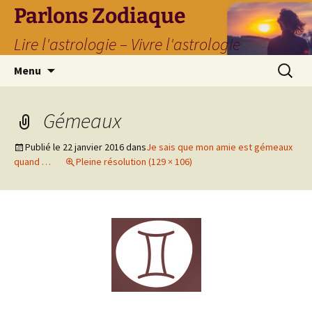
Parlons Zodiaque
Lire l'astrologie – Vivre l'astrologie
Aller
Recherc
Menu
au
contenu
Gémeaux
Publié le
22 janvier 2016
dans
Je sais que mon amie est gémeaux
quand …
Pleine résolution (129 × 106)