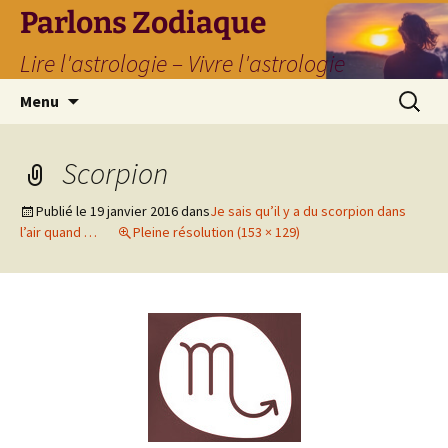
Parlons Zodiaque
Lire l'astrologie – Vivre l'astrologie
Aller
Recherc
Menu
au
contenu
Scorpion
Publié le
19 janvier 2016
dans
Je sais qu’il y a du scorpion dans
l’air quand …
Pleine résolution (153 × 129)