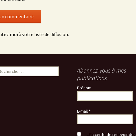
utez moi à votre liste de diffusion.
echercher :
Abonnez-vous à mes
publications
Prénom
E-mail
*
J'accepte de recevoir des