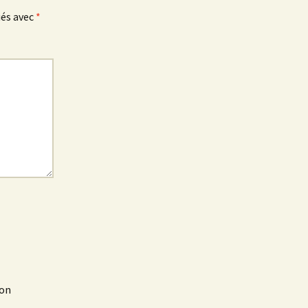
ués avec
*
mon