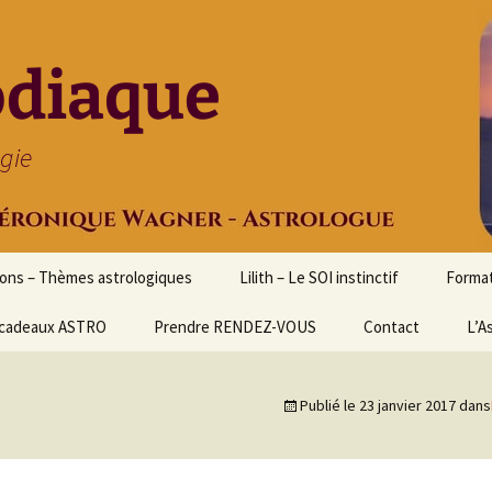
odiaque
ogie
ions – Thèmes astrologiques
Lilith – Le SOI instinctif
Format
cadeaux ASTRO
Prendre RENDEZ-VOUS
Contact
Initia
L’A
Stage
Cours 
Publié le
23 janvier 2017
dans
d’astr
Format
Astrol