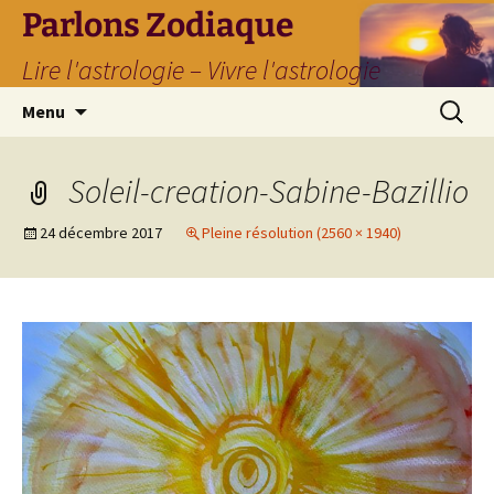
Parlons Zodiaque
Lire l'astrologie – Vivre l'astrologie
Aller
Recherc
Menu
au
contenu
Soleil-creation-Sabine-Bazillio
24 décembre 2017
Pleine résolution (2560 × 1940)