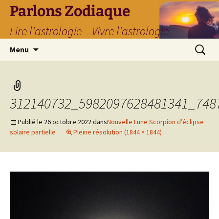
Parlons Zodiaque
Lire l'astrologie – Vivre l'astrologie
Aller
Recherc
Menu
au
contenu
312140732_5982097628481341_748
Publié le
26 octobre 2022
dans
Nouvelle Lune Scorpion d’éclipse
solaire partielle
Pleine résolution (1844 × 1844)