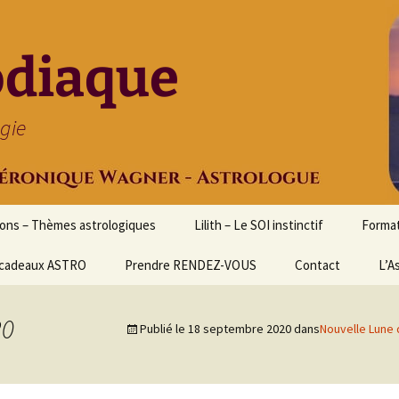
odiaque
ogie
ions – Thèmes astrologiques
Lilith – Le SOI instinctif
Format
cadeaux ASTRO
Prendre RENDEZ-VOUS
Contact
Initia
L’A
Stage
Cours 
20
Publié le
18 septembre 2020
dans
Nouvelle Lune
d’astr
Format
Astrol