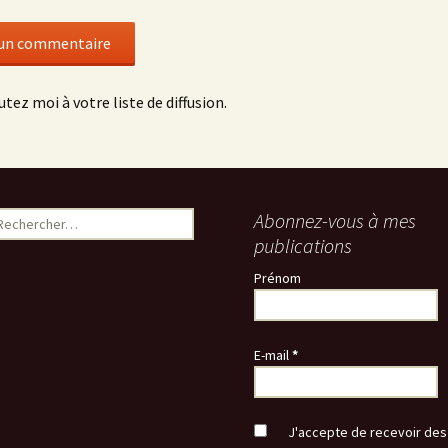
utez moi à votre liste de diffusion.
echercher :
Abonnez-vous à mes
publications
Prénom
E-mail
*
J'accepte de recevoir des