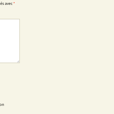
ués avec
*
mon