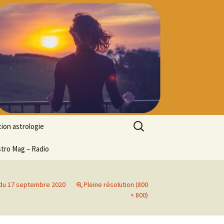
Rechercher :
ion astrologie
tion à l’ASTROLOGIE
stro Mag – Radio
 découverte
particulier
 du 17 septembre 2020
Pleine résolution (800
ologie
× 800)
ion en ligne
ogie