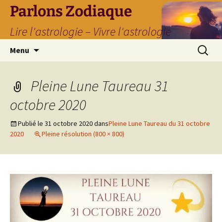
Parlons Zodiaque
Lire l'astrologie – Vivre l'astrologie
Aller
Recherc
Menu
au
contenu
Pleine Lune Taureau 31
octobre 2020
Publié le
31 octobre 2020
dans
Pleine Lune Taureau du 31 octobre
2020
Pleine résolution (800 × 800)