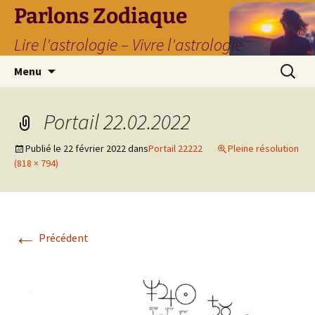
Parlons Zodiaque
Lire l'astrologie – Vivre l'astrologie
Aller
Recherc
Menu
au
contenu
Portail 22.02.2022
Publié le
22 février 2022
dans
Portail 22222
Pleine résolution
(818 × 794)
←
Précédent