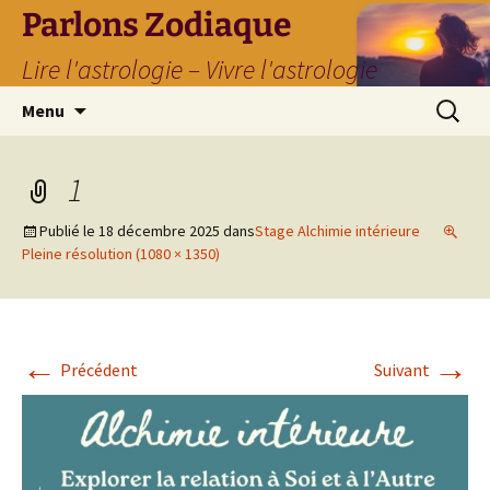
Parlons Zodiaque
Lire l'astrologie – Vivre l'astrologie
Aller
Recherc
Menu
au
contenu
1
Publié le
18 décembre 2025
dans
Stage Alchimie intérieure
Pleine résolution (1080 × 1350)
←
→
Précédent
Suivant