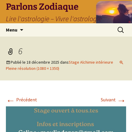
Parlons Zodiaque
Lire l'astrologie – Vivre l'astrologie
Aller
Recherc
Menu
au
contenu
6
Publié le
18 décembre 2025
dans
Stage Alchimie intérieure
Pleine résolution (1080 × 1350)
←
→
Précédent
Suivant