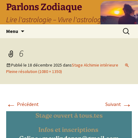
Parlons Zodiaque
Lire l'astrologie – Vivre l'astrologie
Aller
Recherc
Menu
au
contenu
6
Publié le
18 décembre 2025
dans
Stage Alchimie intérieure
Pleine résolution (1080 × 1350)
←
→
Précédent
Suivant