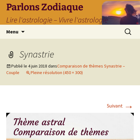
Parlons Zodiaque
Lire l'astrologie – Vivre l'astrologie
Aller
Recherc
Menu
au
contenu
Synastrie
Publié le
4 juin 2018
dans
Comparaison de thèmes Synastrie –
Couple
Pleine résolution (450 × 300)
→
Suivant