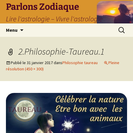
Parlons Zodiaque
Lire l'astrologie – Vivre l'astrologie
Aller
Recherc
Menu
au
contenu
2.Philosophie-Taureau.1
Publié le
31 janvier 2017
dans
Philosophie taureau
Pleine
résolution (450 × 300)