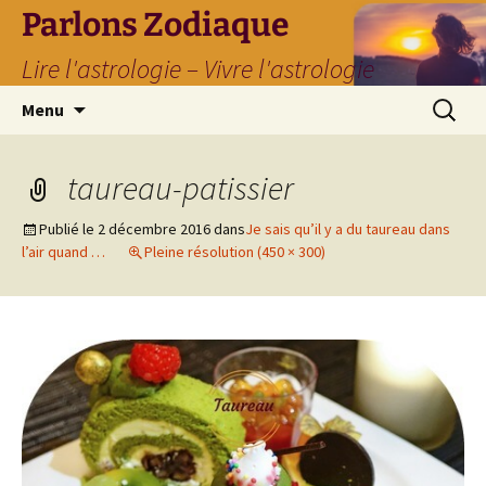
Parlons Zodiaque
Lire l'astrologie – Vivre l'astrologie
Aller
Recherc
Menu
au
contenu
taureau-patissier
Publié le
2 décembre 2016
dans
Je sais qu’il y a du taureau dans
l’air quand …
Pleine résolution (450 × 300)