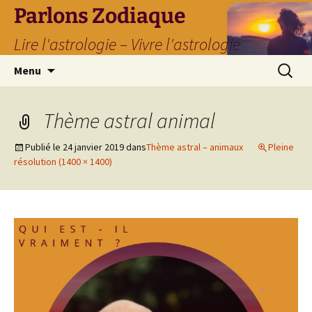
Parlons Zodiaque
Lire l'astrologie – Vivre l'astrologie
Aller
Recherc
Menu
au
contenu
Thème astral animal
Publié le
24 janvier 2019
dans
Thème astral – animaux
Pleine
résolution (1400 × 1400)