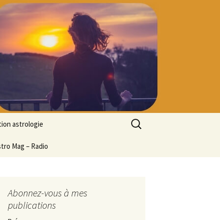
Rechercher :
ion astrologie
tion à l’ASTROLOGIE
stro Mag – Radio
 découverte
particulier
ologie
Abonnez-vous à mes
publications
ion en ligne
ogie