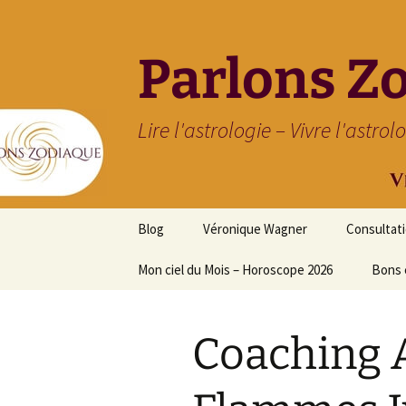
Parlons Z
Lire l'astrologie – Vivre l'astrol
Aller
Blog
Véronique Wagner
Consultat
au
contenu
Mon ciel du Mois – Horoscope 2026
Bons 
Coaching 