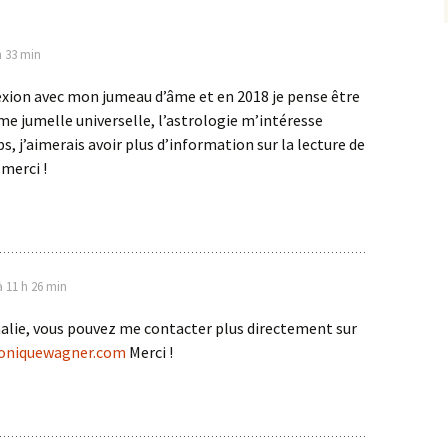
h 33 min
exion avec mon jumeau d’âme et en 2018 je pense être
e jumelle universelle, l’astrologie m’intéresse
, j’aimerais avoir plus d’information sur la lecture de
.merci !
à 11 h 26 min
alie, vous pouvez me contacter plus directement sur
oniquewagner.com
Merci !