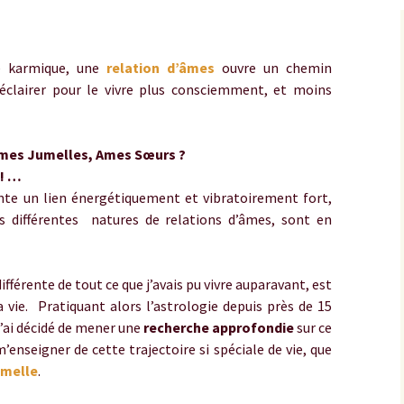
euse
ue karmique, une
relation d’âmes
ouvre un chemin
 d’éclairer pour le vivre plus consciemment, et moins
Ames Jumelles, Ames Sœurs ?
 ! …
ente un lien énergétiquement et vibratoirement fort,
es différentes natures de relations d’âmes, sont en
ifférente de tout ce que j’avais pu vivre auparavant, est
vie. Pratiquant alors l’astrologie depuis près de 15
j’ai décidé de mener une
recherche approfondie
sur ce
’enseigner de cette trajectoire si spéciale de vie, que
melle
.