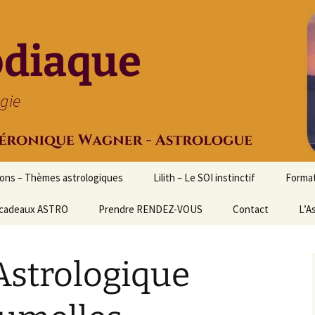
odiaque
ogie
ions – Thèmes astrologiques
Lilith – Le SOI instinctif
Format
cadeaux ASTRO
Prendre RENDEZ-VOUS
Contact
Initia
L’A
Stage
Cours 
Astrologique
d’astr
Format
Astrol