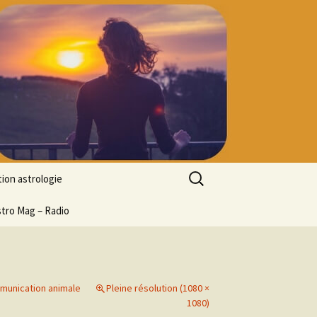
Rechercher :
ion astrologie
tion à l’ASTROLOGIE
stro Mag – Radio
 découverte
particulier
ologie
munication animale
Pleine résolution (1080 ×
ion en ligne
1080)
ogie