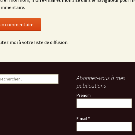
trer mon nom, mon e-mail et mon site dans le navigateur pour 
ommentaire.
utez moi à votre liste de diffusion.
echercher :
Abonnez-vous à mes
publications
Prénom
E-mail
*