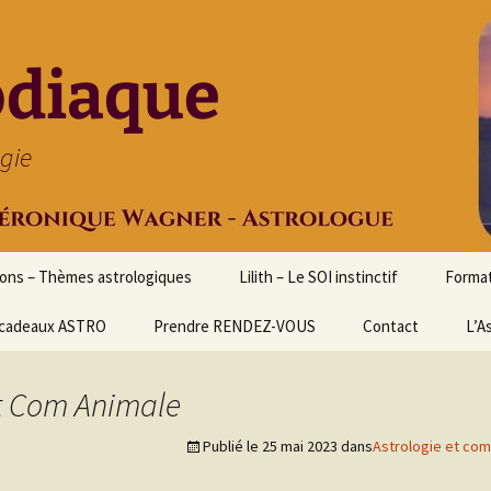
odiaque
ogie
ions – Thèmes astrologiques
Lilith – Le SOI instinctif
Format
cadeaux ASTRO
Prendre RENDEZ-VOUS
Contact
Initia
L’A
Stage
Cours 
t Com Animale
d’astr
Publié le
25 mai 2023
dans
Astrologie et com
Format
Astrol