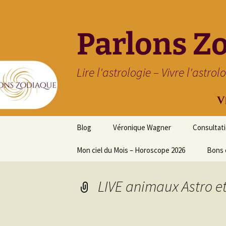
Parlons Z
Lire l'astrologie – Vivre l'astrol
Aller
Blog
Véronique Wagner
Consultat
au
contenu
Mon ciel du Mois – Horoscope 2026
Bons 
LIVE animaux Astro e