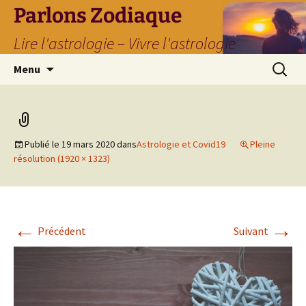
Parlons Zodiaque
Lire l'astrologie – Vivre l'astrologie
Aller
Recherc
Menu
au
contenu
Publié le
19 mars 2020
dans
Astrologie et Covid19
Pleine
résolution (1920 × 1323)
←
→
Précédent
Suivant