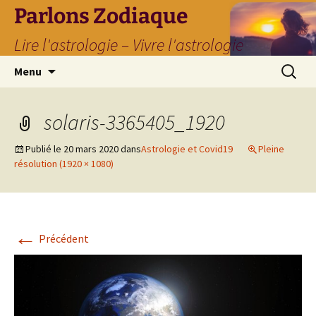
Parlons Zodiaque
Lire l'astrologie – Vivre l'astrologie
Aller
Recherc
Menu
au
contenu
solaris-3365405_1920
Publié le
20 mars 2020
dans
Astrologie et Covid19
Pleine
résolution (1920 × 1080)
←
Précédent