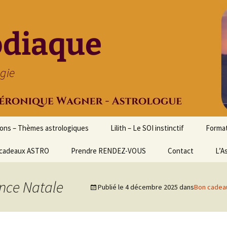
odiaque
ogie
ions – Thèmes astrologiques
Lilith – Le SOI instinctif
Format
cadeaux ASTRO
Prendre RENDEZ-VOUS
Contact
Initia
L’A
Stage
Cours 
nce Natale
Publié le
4 décembre 2025
dans
Bon cadea
d’astr
Format
Astrol