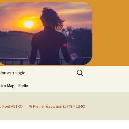
Rechercher :
ion astrologie
tion à l’ASTROLOGIE
stro Mag – Radio
 découverte
particulier
u Noël ASTRO
Pleine résolution (1748 × 1240)
ologie
ion en ligne
ogie