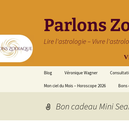
Parlons Z
Lire l'astrologie – Vivre l'astrol
Aller
Blog
Véronique Wagner
Consultat
au
contenu
Mon ciel du Mois – Horoscope 2026
Bons 
Bon cadeau Mini Sea