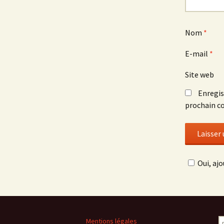
Nom
*
E-mail
*
Site web
Enregis
prochain c
Oui, ajo
R
Mentions légales