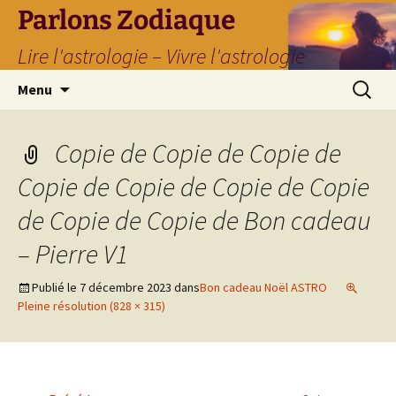
Parlons Zodiaque
Lire l'astrologie – Vivre l'astrologie
Aller
Recherc
Menu
au
contenu
Copie de Copie de Copie de
Copie de Copie de Copie de Copie
de Copie de Copie de Bon cadeau
– Pierre V1
Publié le
7 décembre 2023
dans
Bon cadeau Noël ASTRO
Pleine résolution (828 × 315)