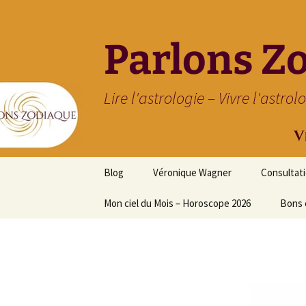
Parlons Z
Lire l'astrologie – Vivre l'astrol
Aller
Blog
Véronique Wagner
Consultat
au
contenu
Mon ciel du Mois – Horoscope 2026
Bons 