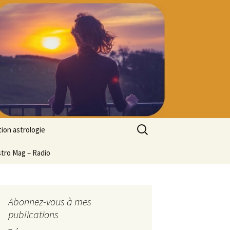
Rechercher :
ion astrologie
tion à l’ASTROLOGIE
stro Mag – Radio
 découverte
particulier
ologie
Abonnez-vous à mes
publications
ion en ligne
ogie