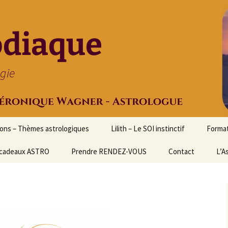
odiaque
ogie
ions – Thèmes astrologiques
Lilith – Le SOI instinctif
Format
cadeaux ASTRO
Prendre RENDEZ-VOUS
Contact
Initia
L’A
Stage
Cours 
d’astr
Format
Astrol