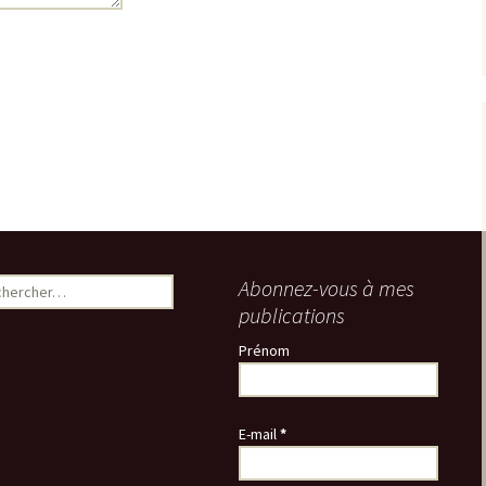
ercher :
Abonnez-vous à mes
publications
Prénom
E-mail
*