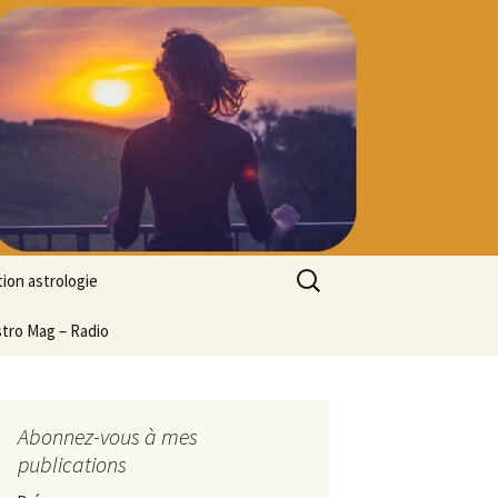
Rechercher :
ion astrologie
tion à l’ASTROLOGIE
stro Mag – Radio
 découverte
particulier
ologie
Abonnez-vous à mes
publications
ion en ligne
ogie