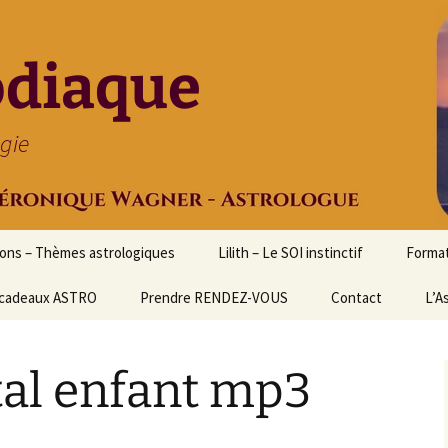
odiaque
ogie
ions – Thèmes astrologiques
Lilith – Le SOI instinctif
Format
cadeaux ASTRO
Prendre RENDEZ-VOUS
Contact
Initia
L’A
Stage
Cours 
al enfant mp3
d’astr
Format
Astrol