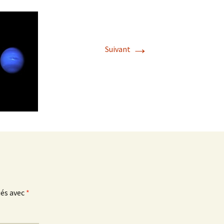
→
Suivant
ués avec
*