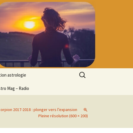
Rechercher :
ion astrologie
tion à l’ASTROLOGIE
stro Mag – Radio
 découverte
particulier
corpion 2017-2018 : plonger vers l’expansion
ologie
Pleine résolution (600 × 200)
ion en ligne
ogie