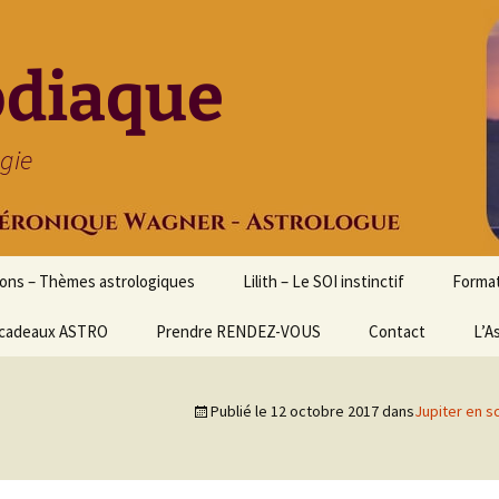
odiaque
ogie
ions – Thèmes astrologiques
Lilith – Le SOI instinctif
Format
cadeaux ASTRO
Prendre RENDEZ-VOUS
Contact
Initia
L’A
Stage
Cours 
Publié le
12 octobre 2017
dans
Jupiter en s
d’astr
Format
Astrol