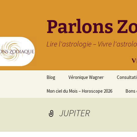
Parlons Z
Lire l'astrologie – Vivre l'astrol
Aller
Blog
Véronique Wagner
Consultat
au
contenu
Mon ciel du Mois – Horoscope 2026
Bons 
JUPITER