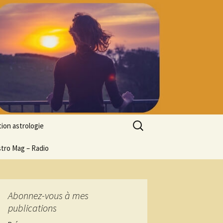
Rechercher :
ion astrologie
tion à l’ASTROLOGIE
stro Mag – Radio
 découverte
particulier
ologie
Abonnez-vous à mes
publications
ion en ligne
ogie