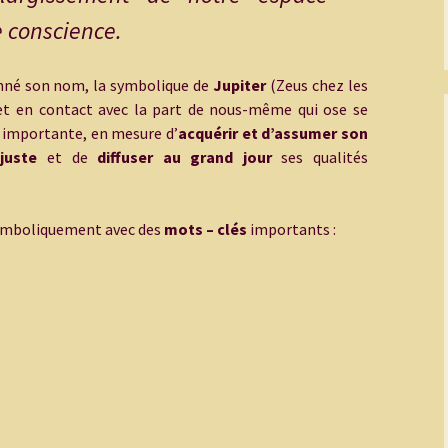
e conscience.
donné son nom, la symbolique de
Jupiter
(Zeus chez les
 en contact avec la part de nous-même qui ose se
importante, en mesure d’
acquérir et d’assumer son
juste
et de
diffuser au grand jour
ses qualités
symboliquement avec des
mots – clés
importants :