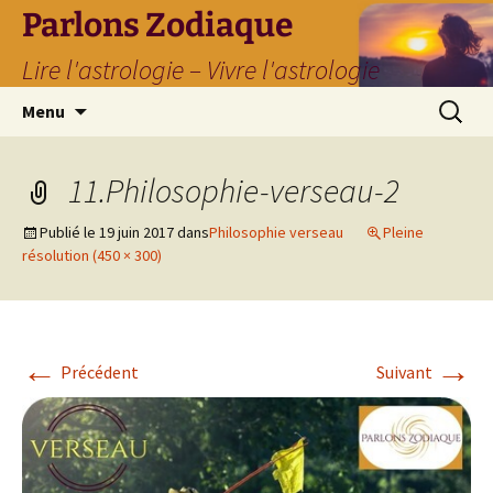
Parlons Zodiaque
Lire l'astrologie – Vivre l'astrologie
Aller
Recherc
Menu
au
contenu
11.Philosophie-verseau-2
Publié le
19 juin 2017
dans
Philosophie verseau
Pleine
résolution (450 × 300)
←
→
Précédent
Suivant