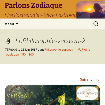
Parlons Zodiaque
Lire l'astrologie – Vivre l'astrologie
Aller
Recherc
Menu
au
contenu
11.Philosophie-verseau-2
Publié le
19 juin 2017
dans
Philosophie verseau
Pleine
résolution (450 × 300)
→
Suivant