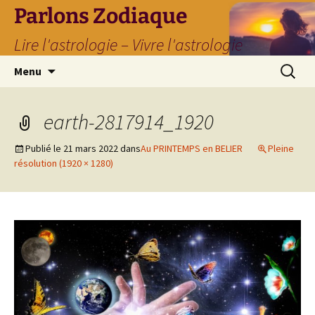
Parlons Zodiaque
Lire l'astrologie – Vivre l'astrologie
Aller
Recherc
Menu
au
contenu
earth-2817914_1920
Publié le
21 mars 2022
dans
Au PRINTEMPS en BELIER
Pleine
résolution (1920 × 1280)