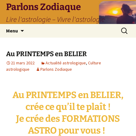
Parlons Zodiaque
Lire l'astrologie – Vivre l'astrologie
Aller
Recherc
Menu
au
contenu
Au PRINTEMPS en BELIER
21 mars 2022
Actualité astrologique
,
Culture
astrologique
Parlons Zodiaque
Au PRINTEMPS en BELIER,
crée ce qu’il te plaît !
Je crée des FORMATIONS
ASTRO pour vous !